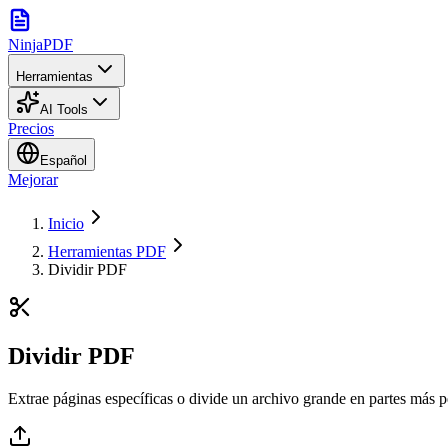
NinjaPDF
Herramientas
AI Tools
Precios
Español
Mejorar
Inicio
Herramientas PDF
Dividir PDF
Dividir PDF
Extrae páginas específicas o divide un archivo grande en partes más 