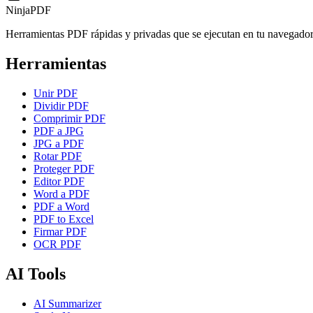
NinjaPDF
Herramientas PDF rápidas y privadas que se ejecutan en tu navegador
Herramientas
Unir PDF
Dividir PDF
Comprimir PDF
PDF a JPG
JPG a PDF
Rotar PDF
Proteger PDF
Editor PDF
Word a PDF
PDF a Word
PDF to Excel
Firmar PDF
OCR PDF
AI Tools
AI Summarizer