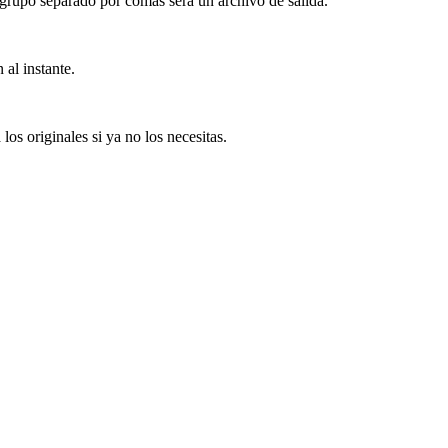
 grupo separado por comas será un archivo de salida.
al instante.
los originales si ya no los necesitas.