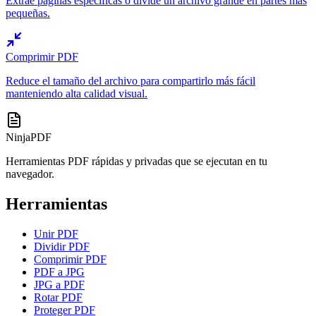
Extrae páginas específicas o divide un archivo grande en partes más
pequeñas.
Comprimir PDF
Reduce el tamaño del archivo para compartirlo más fácil
manteniendo alta calidad visual.
NinjaPDF
Herramientas PDF rápidas y privadas que se ejecutan en tu
navegador.
Herramientas
Unir PDF
Dividir PDF
Comprimir PDF
PDF a JPG
JPG a PDF
Rotar PDF
Proteger PDF