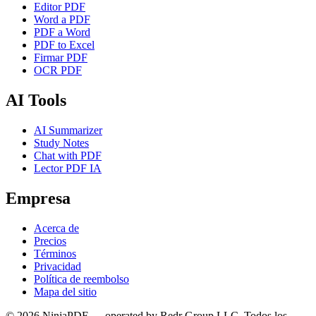
Editor PDF
Word a PDF
PDF a Word
PDF to Excel
Firmar PDF
OCR PDF
AI Tools
AI Summarizer
Study Notes
Chat with PDF
Lector PDF IA
Empresa
Acerca de
Precios
Términos
Privacidad
Política de reembolso
Mapa del sitio
©
2026
NinjaPDF — operated by Redr Group LLC.
Todos los