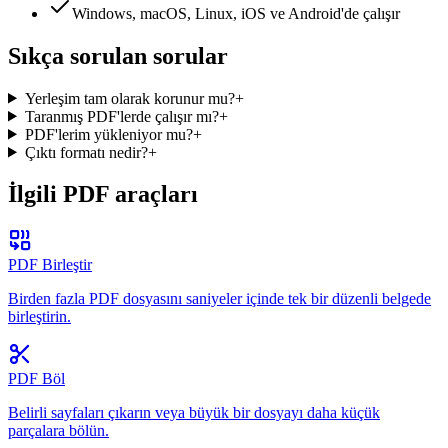
Windows, macOS, Linux, iOS ve Android'de çalışır
Sıkça sorulan sorular
Yerleşim tam olarak korunur mu?
+
Taranmış PDF'lerde çalışır mı?
+
PDF'lerim yükleniyor mu?
+
Çıktı formatı nedir?
+
İlgili PDF araçları
PDF Birleştir
Birden fazla PDF dosyasını saniyeler içinde tek bir düzenli belgede
birleştirin.
PDF Böl
Belirli sayfaları çıkarın veya büyük bir dosyayı daha küçük
parçalara bölün.