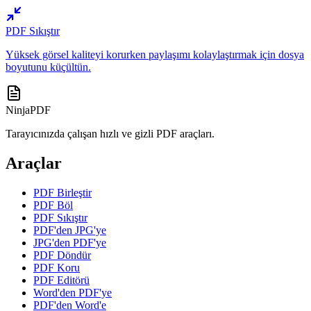
PDF Sıkıştır
Yüksek görsel kaliteyi korurken paylaşımı kolaylaştırmak için dosya
boyutunu küçültün.
NinjaPDF
Tarayıcınızda çalışan hızlı ve gizli PDF araçları.
Araçlar
PDF Birleştir
PDF Böl
PDF Sıkıştır
PDF'den JPG'ye
JPG'den PDF'ye
PDF Döndür
PDF Koru
PDF Editörü
Word'den PDF'ye
PDF'den Word'e