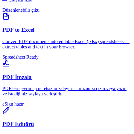
Düzenlenebilir çıktı
PDF to Excel
Convert PDF documents into editable Excel (.xlsx) spreadsheets —
extract tables and text in your browser.
Spreadsheet Ready
PDF İmzala
PDF'leri çevrimiçi ücretsiz imzalayın — imzanızı çizin veya yazın
ve istediğiniz sayfaya yerleştirin.
eSign hazır
PDF Editörü