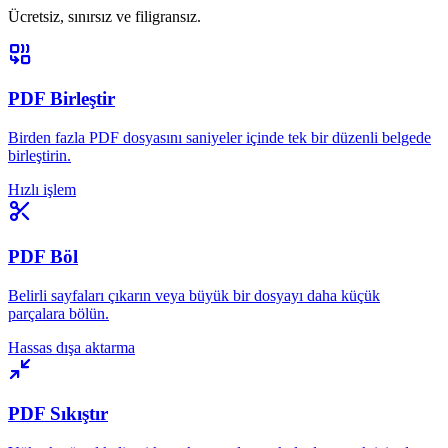
Ücretsiz, sınırsız ve filigransız.
PDF Birleştir
Birden fazla PDF dosyasını saniyeler içinde tek bir düzenli belgede
birleştirin.
Hızlı işlem
PDF Böl
Belirli sayfaları çıkarın veya büyük bir dosyayı daha küçük
parçalara bölün.
Hassas dışa aktarma
PDF Sıkıştır