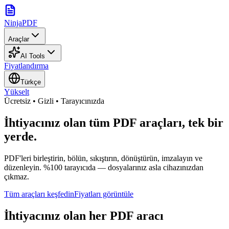
NinjaPDF
Araçlar
AI Tools
Fiyatlandırma
Türkçe
Yükselt
Ücretsiz • Gizli • Tarayıcınızda
İhtiyacınız olan tüm PDF araçları, tek bir
yerde.
PDF'leri birleştirin, bölün, sıkıştırın, dönüştürün, imzalayın ve
düzenleyin. %100 tarayıcıda — dosyalarınız asla cihazınızdan
çıkmaz.
Tüm araçları keşfedin
Fiyatları görüntüle
İhtiyacınız olan her PDF aracı