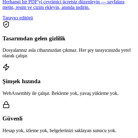
Herhangi bir PDF'yi çevrimiçi ücretsiz düzenleyin — sayfalara
metin, resim ve çizim ekleyin, anında indirin.
Tarayıcı editörü
Tasarımdan gelen gizlilik
Dosyalarınız asla cihazınızdan çıkmaz. Her şey tarayıcınızda yerel
olarak çalışır.
Şimşek hızında
WebAssembly ile çalışır. Bekleme yok, yavaş yükleme yok.
Güvenli
Hesap yok, izleme yok, belgelerinizi saklayan sunucu yok.