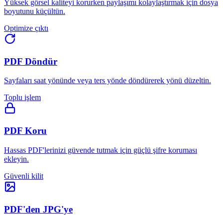
Yüksek görsel kaliteyi korurken paylaşımı kolaylaştırmak için dosya
boyutunu küçültün.
Optimize çıktı
PDF Döndür
Sayfaları saat yönünde veya ters yönde döndürerek yönü düzeltin.
Toplu işlem
PDF Koru
Hassas PDF'lerinizi güvende tutmak için güçlü şifre koruması
ekleyin.
Güvenli kilit
PDF'den JPG'ye