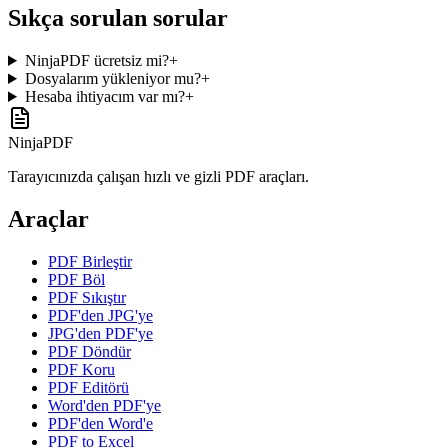
Sıkça sorulan sorular
NinjaPDF ücretsiz mi?
+
Dosyalarım yükleniyor mu?
+
Hesaba ihtiyacım var mı?
+
NinjaPDF
Tarayıcınızda çalışan hızlı ve gizli PDF araçları.
Araçlar
PDF Birleştir
PDF Böl
PDF Sıkıştır
PDF'den JPG'ye
JPG'den PDF'ye
PDF Döndür
PDF Koru
PDF Editörü
Word'den PDF'ye
PDF'den Word'e
PDF to Excel