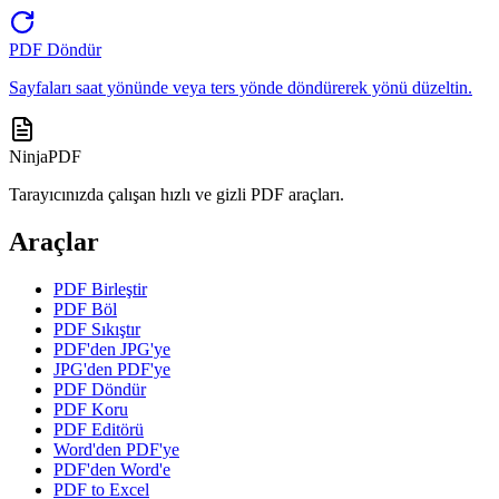
PDF Döndür
Sayfaları saat yönünde veya ters yönde döndürerek yönü düzeltin.
NinjaPDF
Tarayıcınızda çalışan hızlı ve gizli PDF araçları.
Araçlar
PDF Birleştir
PDF Böl
PDF Sıkıştır
PDF'den JPG'ye
JPG'den PDF'ye
PDF Döndür
PDF Koru
PDF Editörü
Word'den PDF'ye
PDF'den Word'e
PDF to Excel