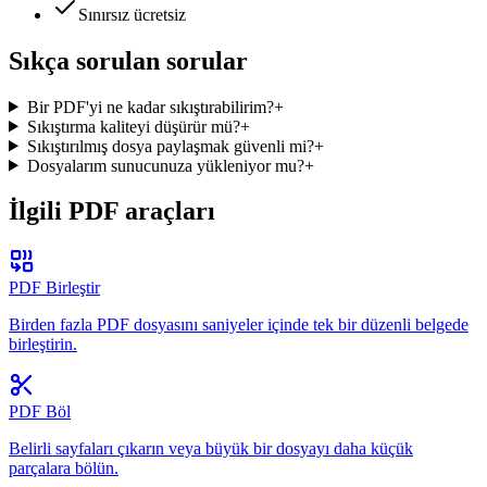
Sınırsız ücretsiz
Sıkça sorulan sorular
Bir PDF'yi ne kadar sıkıştırabilirim?
+
Sıkıştırma kaliteyi düşürür mü?
+
Sıkıştırılmış dosya paylaşmak güvenli mi?
+
Dosyalarım sunucunuza yükleniyor mu?
+
İlgili PDF araçları
PDF Birleştir
Birden fazla PDF dosyasını saniyeler içinde tek bir düzenli belgede
birleştirin.
PDF Böl
Belirli sayfaları çıkarın veya büyük bir dosyayı daha küçük
parçalara bölün.