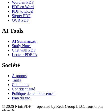
Word en PDF
PDF en Word
PDF to Excel
Signer PDF
OCR PDF
AI Tools
AI Summarizer
Study Notes
Chat with PDF
Lecteur PDF IA
Société
À propos
Tarifs
Conditions
Confidentialité
Politique de remboursement
Plan du site
©
2026
NinjaPDF — operated by Redr Group LLC.
Tous droits
réservés.