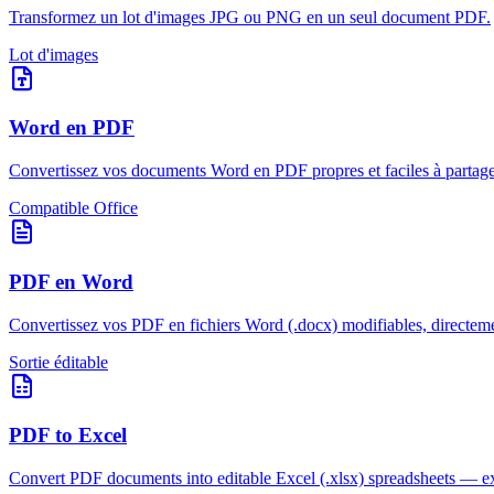
Transformez un lot d'images JPG ou PNG en un seul document PDF.
Lot d'images
Word en PDF
Convertissez vos documents Word en PDF propres et faciles à partage
Compatible Office
PDF en Word
Convertissez vos PDF en fichiers Word (.docx) modifiables, directeme
Sortie éditable
PDF to Excel
Convert PDF documents into editable Excel (.xlsx) spreadsheets — ext