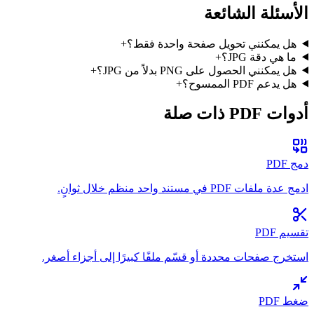
الأسئلة الشائعة
هل يمكنني تحويل صفحة واحدة فقط؟
+
ما هي دقة JPG؟
+
هل يمكنني الحصول على PNG بدلاً من JPG؟
+
هل يدعم PDF الممسوح؟
+
أدوات PDF ذات صلة
دمج PDF
ادمج عدة ملفات PDF في مستند واحد منظم خلال ثوانٍ.
تقسيم PDF
استخرج صفحات محددة أو قسّم ملفًا كبيرًا إلى أجزاء أصغر.
ضغط PDF