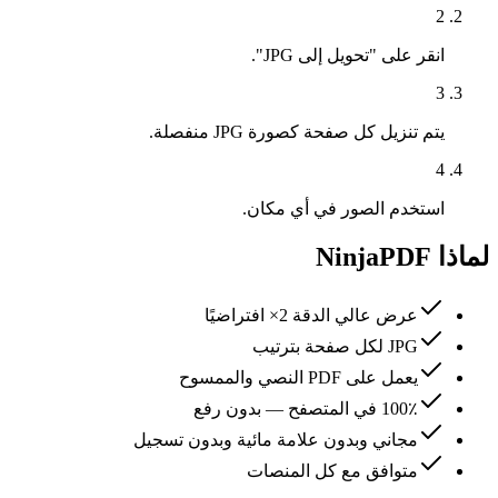
2
انقر على "تحويل إلى JPG".
3
يتم تنزيل كل صفحة كصورة JPG منفصلة.
4
استخدم الصور في أي مكان.
لماذا NinjaPDF
عرض عالي الدقة 2× افتراضيًا
JPG لكل صفحة بترتيب
يعمل على PDF النصي والممسوح
100٪ في المتصفح — بدون رفع
مجاني وبدون علامة مائية وبدون تسجيل
متوافق مع كل المنصات