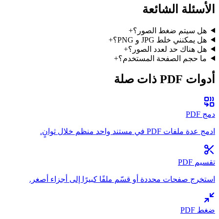
الأسئلة الشائعة
هل سيتم ضغط الصور؟
+
هل يمكنني خلط JPG و PNG؟
+
هل هناك حد لعدد الصور؟
+
ما حجم الصفحة المستخدم؟
+
أدوات PDF ذات صلة
دمج PDF
ادمج عدة ملفات PDF في مستند واحد منظم خلال ثوانٍ.
تقسيم PDF
استخرج صفحات محددة أو قسّم ملفًا كبيرًا إلى أجزاء أصغر.
ضغط PDF